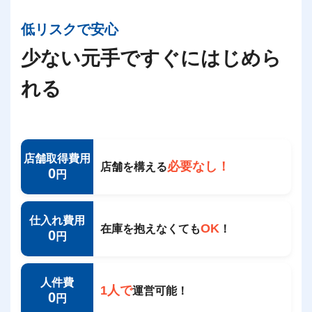
低リスクで安心
少ない元手ですぐにはじめら
れる
店舗取得費用
必要なし！
店舗を構える
0
円
仕入れ費用
OK
在庫を抱えなくても
！
0
円
人件費
1人で
運営可能！
0
円