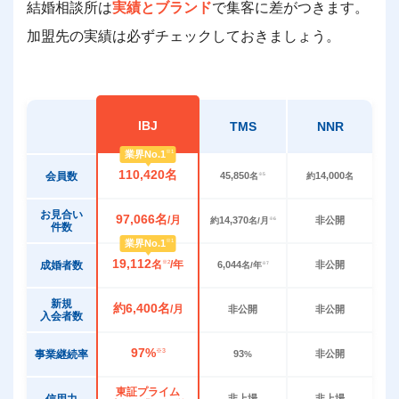
結婚相談所は
実績とブランド
で集客に差がつきます。
加盟先の実績は必ずチェックしておきましょう。
IBJ
TMS
NNR
業界
No.1
※1
110,420
名
会員数
45,850
14,000
※5
名
約
名
お見合い
97,066
名
/月
14,370
非公開
※6
約
名/月
件数
業界
No.1
※1
19,112
名
/年
成婚者数
※2
6,044
非公開
※7
名/年
新規
約
6,400
名
/月
非公開
非公開
入会者数
97%
※3
事業継続率
93
非公開
%
東証プライム
信用力
非上場
非上場