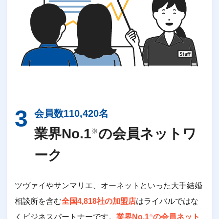
会員数
110,420
名
業界No.1
の会員ネットワ
※
ーク
ツヴァイやサンマリエ、オーネットといった大手結婚
相談所を含む
全国
4,818
社の加盟店
はライバルではな
くビジネスパートナーです。
業界No.1
の会員ネット
※