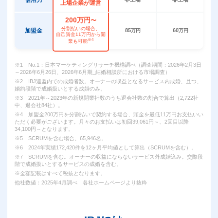
上場企業が運営
200万円
〜
分割払いの場合、
加盟金
85
60
万円
万円
自己資金11万円から開
※4
業も可能
※1 No.1：日本マーケティングリサーチ機構調べ（調査期間：2026年2月3日
～2026年6月26日、2026年6月期_結婚相談所における市場調査）
※2 IBJ連盟内での成婚者数。オーナーの収益となるサービス内成婚、且つ、
婚約段階で成婚扱いとする成婚のみ。
※3 2021年～2023年の新規開業社数のうち退会社数の割合で算出（2,722社
中、退会社84社）。
※4 加盟金200万円を分割払いで契約する場合、頭金を最低11万円お支払いい
ただく必要がございます。月々のお支払いは初回39,061円～、2回目以降
34,100円～となります。
※5 SCRUMを含む場合、65,946名。
※6 2024年実績172,420件を12ヶ月平均値として算出（SCRUMを含む）。
※7 SCRUMを含む。オーナーの収益にならないサービス外成婚込み。交際段
階で成婚扱いとするサービスの成婚を含む。
※金額記載はすべて税抜となります。
他社数値：2025年4月調べ 各社ホームページより抜粋