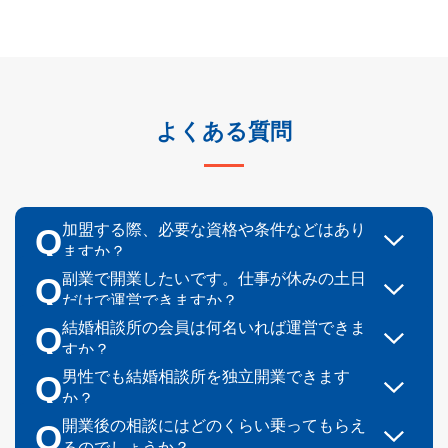
よくある質問
加盟する際、必要な資格や条件などはあり
Q
ますか？
加盟に
特別な資格は不要
で、個人でも始められま
A
副業で開業したいです。仕事が休みの土日
Q
す。ただし、IBJでは会員様や加盟店の皆様の安心
だけで運営できますか？
副業として
土日だけの運営も可能です
。入会面談
を守るため、
一定の審査を行っております
。
A
結婚相談所の会員は何名いれば運営できま
Q
やお見合いの対応は週末に集中しやすく、平日は
すか？
結婚相談所は
会員1名からでも運営可能です
。加盟
メッセージの確認や返信程度で対応できるケース
A
男性でも結婚相談所を独立開業できます
Q
後は約
110,000
名のIBJの会員ネットワークを活用
か？
も多いです。IBJの専用アプリでスキマ時間にも対
男性でも結婚相談所の開業は可能
で、実際に20～
できるため、会員が少なくても運営が成り立ちま
A
開業後の相談にはどのくらい乗ってもらえ
Q
応可能です。会員数が30名を超える頃には、
本業
30代の男性も多く活躍しています。「婚活業界に
るのでしょうか？