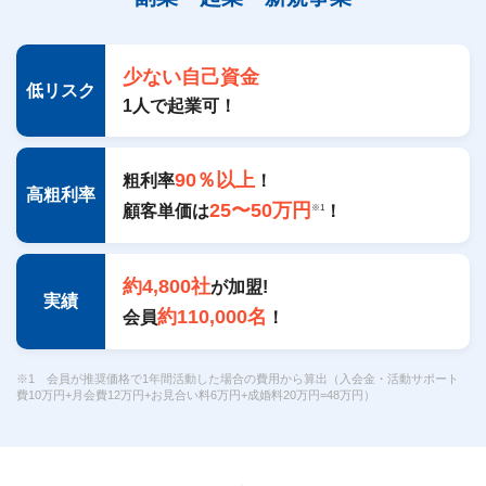
少ない自己資金
低リスク
1人で起業可！
90％以上
粗利率
！
高粗利率
25〜50万円
顧客単価は
！
※1
約4,800社
が加盟!
実績
約
110,000
名
会員
！
※1 会員が推奨価格で1年間活動した場合の費用から算出（入会金・活動サポート
費10万円+月会費12万円+お見合い料6万円+成婚料20万円=48万円）