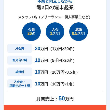
本業と両立しながら
週2日の週末起業
スタッフ1名（フリーランス・個人事業主など）
会員
入会
成婚
20
1
0.5
名
名/月
名/月
20
月会費
万円（1万円×20名）
10
お見合い料
万円（5千円×20名）
10
成婚料
万円（20万円×0.5名）
入会金・
10
万円（10万円×1名）
活動サポート費
50
月間売上：
万円