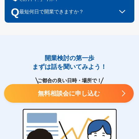
す。多くの方が友人や知人の紹介から小さくスタ
としての独立も視野に入るだけの収益が見込めま
開業後も
いつでも相談可能です
。IBJのシステム内
将来性を感じた」「自分の婚活経験を活かした
A
Q
ートし、実績を積んだ後に拡大するステップを踏
最短何日で開業できますか？
す
。
「連絡ボックス」からメールで相談でき、内容に
い」という理由で開業する方が多く、20代の男性
まれています。
結婚相談所は店舗の開設や大掛かりな設備投資が
よっては電話対応も行います。会員様への対応方
A
で会員数200名以上という規模まで成長させたオー
不要なため、ご加盟から
最短で約1ヶ月ほどで運営
法や他の加盟店とのやりとりなど、様々なご相談
ナーの事例もあります。
を開始することも可能です
。
に応じています。
開業検討の第一歩
まずは話を聞いてみよう！
ご都合の良い日時・場所で！
無料相談会に申し込む