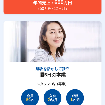
600
年間売上：
万円
（50万円×12ヶ月）
経験を活かして独立
週5日の本業
スタッフ1名（専業）
会員
入会
成婚
50
2
1
名
名/月
名/月